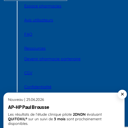
Espace pharmacies
Avis utilisateurs
FAQ
Ressources
Devenir pharmacie partenaire
CGV
Confidentialité
×
Nouveau | 25.06.2026
AP-HP Paul Brousse
Lin
Copyright © 2025 Quitoxil – Tous droits réservés
Les résultats de l’étude clinique pilote
2DNDN
évaluant
QUITOXIL®
sur un suivi de
3 mois
sont prochainement
disponibles.