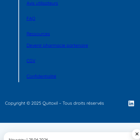
Avis utilisateurs
FAQ
Ressources
Devenir pharmacie partenaire
CGV
Confidentialité
Lin
Copyright © 2025 Quitoxil – Tous droits réservés
×
Nouveau | 25.06.2026