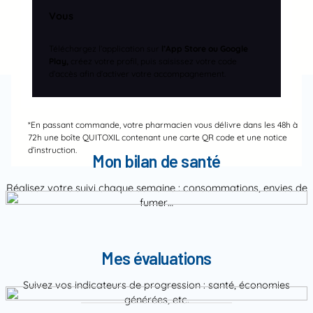
Vous
Téléchargez l’application sur
l’App Store ou Google
Play,
créez votre profil, puis saisissez votre code
d’accès afin d’activer votre accompagnement.
*En passant commande, votre pharmacien vous délivre dans les 48h à
72h une boîte QUITOXIL contenant une carte QR code et une notice
d’instruction.
Mon bilan de santé
Réalisez votre suivi chaque semaine : consommations, envies de
fumer…
Mes évaluations
Suivez vos indicateurs de progression : santé, économies
générées, etc.