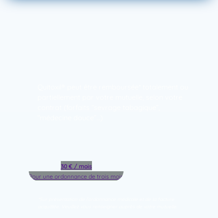
Quitoxil®
peut être remboursée* totalement
ou
partiellement par votre mutuelle, selon votre
contrat (forfaits “sevrage tabagique”,
“médecine douce”…)
30 € / mois
Pour une ordonnance de trois mois
*Sur présentation de l’ordonnance médicale et de la facture
acquittée. Veuillez vous renseigner auprès de votre mutuelle.